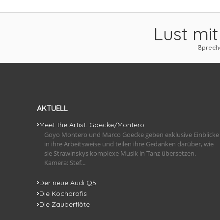
Lust mit
Spreche
AKTUELL
Meet the Artist: Goecke/Montero
Goyo Montero und Marco Goecke geben exklusive Einblicke
in ihre Arbeitsweise und teilen ihre Gedanken darüber, wie
sie Strawinskys komplexe Musik in Tanz übersetzen.
Kamera: Stef...
Der neue Audi Q5
Die Kochprofis
Die Zauberflöte