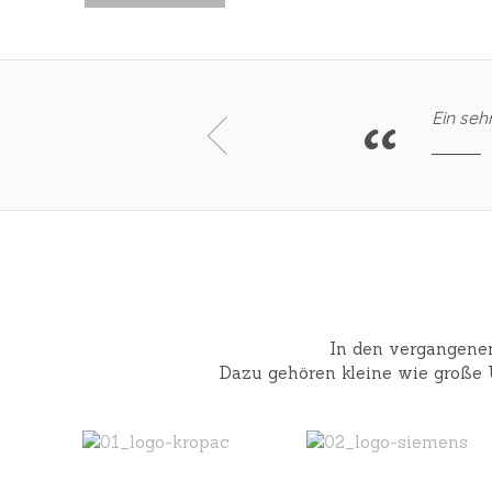
elling a story.
Ein se
Staatstheater Nürnberg
In den vergangene
Dazu gehören kleine wie große 