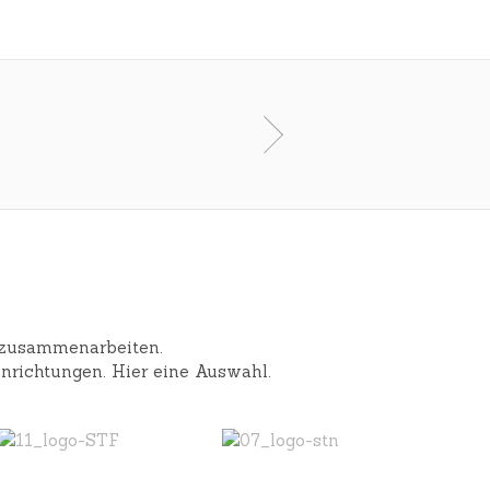
I love the way Stefan tells the st
Goyo Montero
,
Balle
 zusammenarbeiten.
nrichtungen. Hier eine Auswahl.