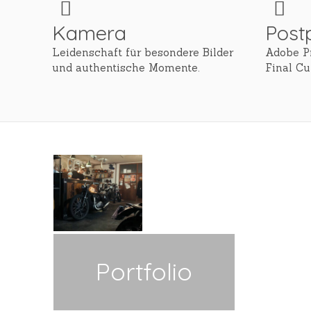
Kamera
Post
Leidenschaft für besondere Bilder
Adobe P
und authentische Momente.
Final Cu
+
Mein Tag al
Windsbache
Portfolio