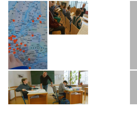
+
Mazda
Garage:
European
5000