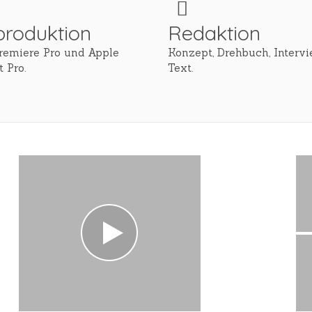
produktion
Redaktion
remiere Pro und Apple
Konzept, Drehbuch, Interv
t Pro.
Text.
+
s
r
+