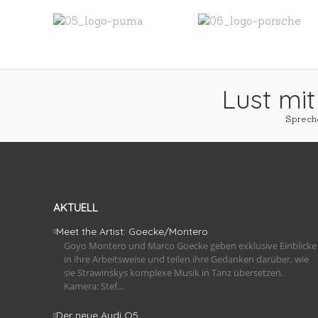
Lust mit
Spreche
AKTUELL
Meet the Artist: Goecke/Montero
Goyo Montero und Marco Goecke geben exklusive Einblicke
in ihre Arbeitsweise und teilen ihre Gedanken darüber, wie
sie Strawinskys komplexe Musik in Tanz übersetzen.
Kamera: Stef...
Der neue Audi Q5