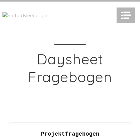
N
Daysheet
Fragebogen
Projektfragebogen