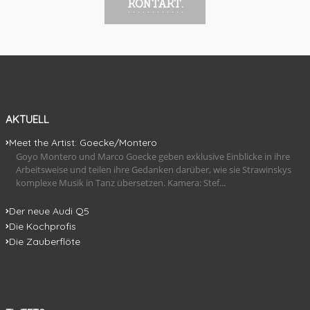
KONTAKT.
AKTUELL
Meet the Artist: Goecke/Montero
Goyo Montero und Marco Goecke geben exklusive Einblicke in ihre
Arbeitsweise und teilen ihre Gedanken darüber, wie sie Strawinskys
komplexe Musik in Tanz übersetzen. Kamera: Stef...
Der neue Audi Q5
Die Kochprofis
Die Zauberflöte