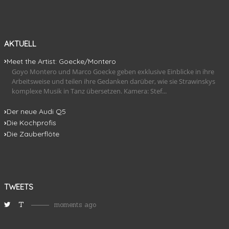
AKTUELL
Meet the Artist: Goecke/Montero
Goyo Montero und Marco Goecke geben exklusive Einblicke in ihre
Arbeitsweise und teilen ihre Gedanken darüber, wie sie Strawinskys
komplexe Musik in Tanz übersetzen. Kamera: Stef...
Der neue Audi Q5
Die Kochprofis
Die Zauberflöte
TWEETS
T
moments ago