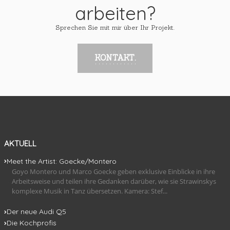
arbeiten?
Sprechen Sie mit mir über Ihr Projekt.
KONTAKT.
AKTUELL
Meet the Artist: Goecke/Montero
Goyo Montero und Marco Goecke geben exklusive Einblicke in ihre
Arbeitsweise und teilen ihre Gedanken darüber, wie sie Strawinskys
komplexe Musik in Tanz übersetzen. Kamera: Stef...
Der neue Audi Q5
Die Kochprofis