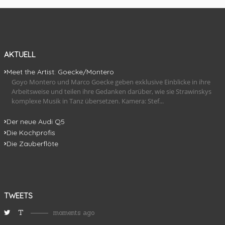
AKTUELL
Meet the Artist: Goecke/Montero
Goyo Montero und Marco Goecke geben exklusive Einblicke in ihre
Arbeitsweise und teilen ihre Gedanken darüber, wie sie Strawinskys
komplexe Musik in Tanz übersetzen. Kamera: Stef...
Der neue Audi Q5
Die Kochprofis
Die Zauberflöte
TWEETS
T
moments ago