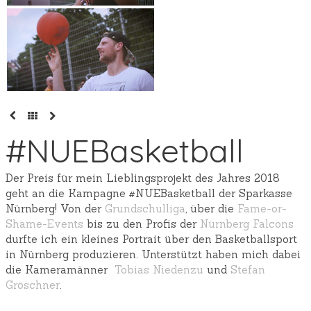
#NUEBasketball
Der Preis für mein Lieblingsprojekt des Jahres 2018
geht an die Kampagne #NUEBasketball der Sparkasse
Nürnberg! Von der
Grundschulliga
, über die
Fame-or-
Shame-Events
bis zu den Profis der
Nürnberg Falcons
durfte ich ein kleines Portrait über den Basketballsport
in Nürnberg produzieren. Unterstützt haben mich dabei
die Kameramänner
Tobias Niedenzu
und
Stefan
Gröschner
.