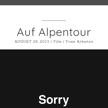
Auf Alpentour
AUGUST 26, 2013
/
Film
/
Freie Arbeiten
m
Stefan Kleeberger
on
Vimeo
.