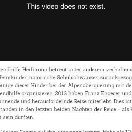
endhilfe Heilbronn betreut unter anderem verhaltensa
Heimkinder, notorische Schulschwänzer, zurückgezog
inige dieser Kinder bei der Alpenüberquerung mit dem
gendhilfe organisieren. 2013 haben Franz Engeser und
annende und herausfordernde Reise miterlebt. Dies ist 
standen in den letzten beiden Nächten der Reise – als
i sein durften.
n kleiner Teaser auf das, was noch kommt. Mehr als 1