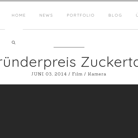
HOME
NEWS
PORTFOLIO
BLOG
ründerpreis Zuckert
JUNI 03, 2014
/
Film
/
Kamera