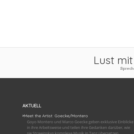
Lust mit
Spreche
AKTUELL
Meet the Artist: Goecke/Montero
Goyo Montero und Marco Goecke geben exklusive Einblicke
in ihre Arbeitsweise und teilen ihre Gedanken darüber, wie
sie Strawinskys komplexe Musik in Tanz übersetzen.