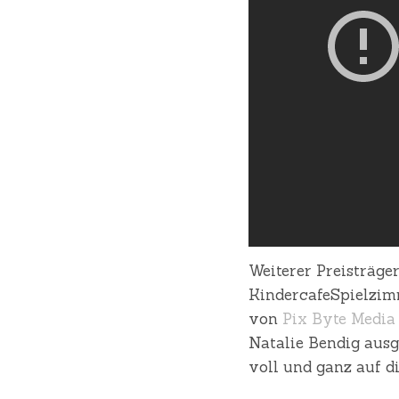
Weiterer Preisträg
KindercafeSpielzi
von
Pix Byte Media
Natalie Bendig aus
voll und ganz auf d