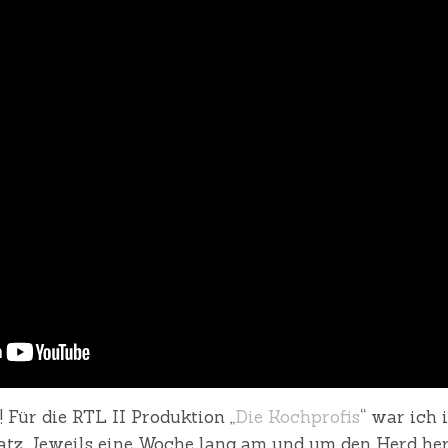
 Für die RTL II Produktion „
Die Kochprofis
“ war ich
z. Jeweils eine Woche lang am und um den Herd he