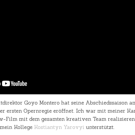
ttdirektor Goyo Montero hat seine Abschiedssaison 
ner ersten Opernregie eröffnet. Ich war mit meiner K
ew-Film mit dem gesamten kreativen Team realisieren
 mein Kollege
Kostiantyn Yarovyi
unterstützt.