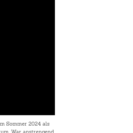
 im Sommer 2024 als
rum. War anstrengend.