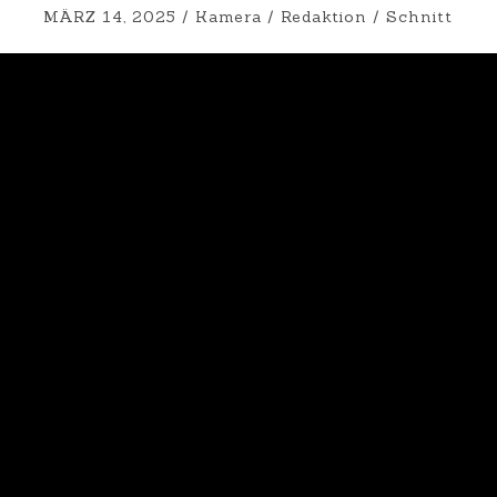
MÄRZ 14, 2025
/
Kamera
/
Redaktion
/
Schnitt