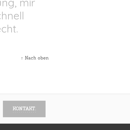
ng, mir
hnell
cht.
↑ Nach oben
KONTAKT.