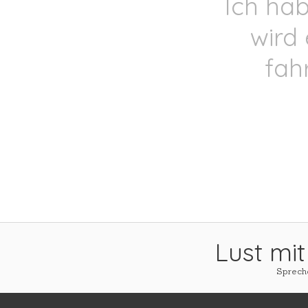
Ich ha
wird
fah
Lust mit
Spreche