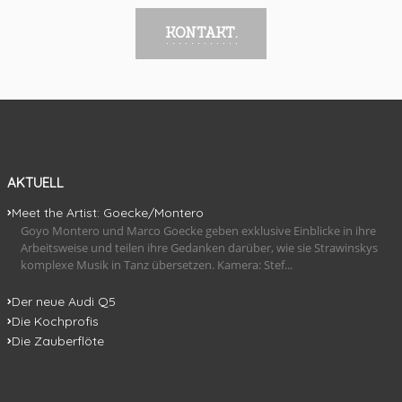
KONTAKT.
AKTUELL
Meet the Artist: Goecke/Montero
Goyo Montero und Marco Goecke geben exklusive Einblicke in ihre
Arbeitsweise und teilen ihre Gedanken darüber, wie sie Strawinskys
komplexe Musik in Tanz übersetzen. Kamera: Stef...
Der neue Audi Q5
Die Kochprofis
Die Zauberflöte