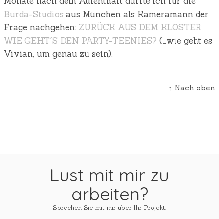
Monate nach dem Aufenthalt durfte ich für die
Burda-Studios
aus München als Kameramann der
Frage nachgehen:
ZURÜCK AUS DEM KLOSTER:
WIE GEHT´S DEN PARTY-TEENIES?
(…wie geht es
Vivian, um genau zu sein).
↑ Nach oben
Lust mit mir zu
arbeiten?
Sprechen Sie mit mir über Ihr Projekt.