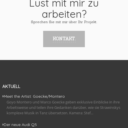
Lust mit mir zu
arbeiten?
Sprechen Sie mit mir über Ihr Projekt.
KONTAKT.
AKTUELL
Meet the Artist: Goecke/Montero
Goyo Montero und Marco Goecke geben exklusive Einblicke in ihre
Arbeitsweise und teilen ihre Gedanken darüber, wie sie Strawinskys
komplexe Musik in Tanz übersetzen. Kamera: Stef...
Der neue Audi Q5