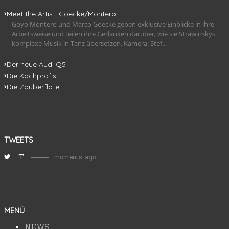
Meet the Artist: Goecke/Montero
Goyo Montero und Marco Goecke geben exklusive Einblicke in ihre
Arbeitsweise und teilen ihre Gedanken darüber, wie sie Strawinskys
komplexe Musik in Tanz übersetzen. Kamera: Stef...
Der neue Audi Q5
Die Kochprofis
Die Zauberflöte
TWEETS
T
moments ago
MENÜ
NEWS