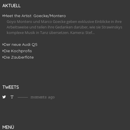
AKTUELL
Meet the Artist: Goecke/Montero
Goyo Montero und Marco Goecke geben exklusive Einblicke in ihre
Arbeitsweise und teilen ihre Gedanken darüber, wie sie Strawinskys
komplexe Musik in Tanz übersetzen. Kamera: Stef...
Der neue Audi Q5
Die Kochprofis
Die Zauberflöte
TWEETS
T
moments ago
MENÜ