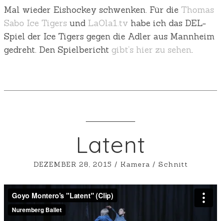
Mal wieder Eishockey schwenken. Für die
Thomas
Sabo Ice Tigers
und
LaOla1.tv
habe ich das DEL-
Spiel der Ice Tigers gegen die Adler aus Mannheim
gedreht. Den Spielbericht
gibt’s hier zu sehen
.
Latent
DEZEMBER 28, 2015
/
Kamera
/
Schnitt
Goyo Montero's "Latent" (Clip)
from
Nuremberg
Ballet
on
Vimeo
.