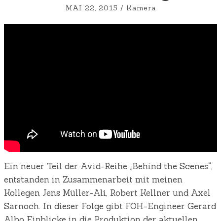
MAI 22, 2015
/
Kamera
Ein neuer Teil der Avid-Reihe „Behind the Scenes“,
entstanden in Zusammenarbeit mit meinen
Kollegen Jens Müller-Ali, Robert Kellner und Axel
Sarnoch. In dieser Folge gibt FOH-Engineer Gerard
Albo Einblicke in die Produktion der aktuellen