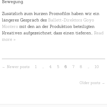
Bewegung.
Zusätzlich zum kurzen Promofilm haben wir ein
längeres Gespräch des
Ballett-Direktors Goyo
Montero
mit den an der Produktion beteiligten
Kreativen aufgezeichnet, dass einen tieferen…
Read
more »
← Newer posts
1
…
4
5
6
7
8
…
10
Older posts →