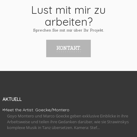
Lust mit mir zu
arbeiten?
Sprechen Sie mit mir über Ihr Projekt.
KONTAKT.
AKTUELL
Meet the Artist: Goecke/Montero
Goyo Montero und Marco Goecke geben exklusive Einblicke in ihre
Arbeitsweise und teilen ihre Gedanken darüber, wie sie Strawinskys
komplexe Musik in Tanz übersetzen. Kamera: Stef...