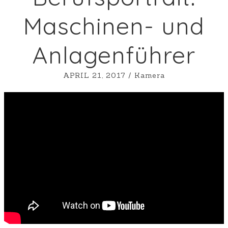
360
Maschinen- und
Beratung
Charity
Anlagenführer
Film
Fotografie
APRIL 21, 2017
/
Kamera
Freie Arbeiten
iPhone
Kamera
Kunden
Redaktion
Schnitt