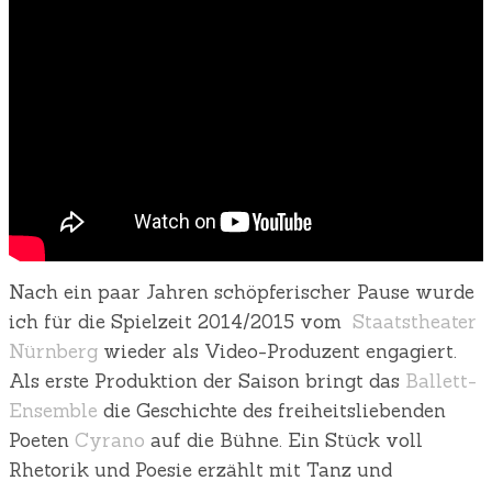
Nach ein paar Jahren schöpferischer Pause wurde
ich für die Spielzeit 2014/2015 vom
Staatstheater
Nürnberg
wieder als Video-Produzent engagiert.
Als erste Produktion der Saison bringt das
Ballett-
Ensemble
die Geschichte des freiheitsliebenden
Poeten
Cyrano
auf die Bühne. Ein Stück voll
Rhetorik und Poesie erzählt mit Tanz und